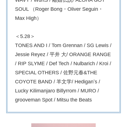
WAVY / WurtS / 離婚伝説/ ALOHA GOT
SOUL （Roger Bong・Oliver Seguin・
Max High）
＜5.28＞
TONES AND I / Tom Grennan / SG Lewis /
Jessie Reyez / 平井 ⼤/ ORANGE RANGE
/ RIP SLYME / Def Tech / Nulbarich / Kroi /
SPECIAL OTHERS / 佐野元春&THE
COYOTE BAND / ⽺⽂学/ Hediganʼs /
Lucky Kilimanjaro Billyrrom / MURO /
grooveman Spot / Mitsu the Beats