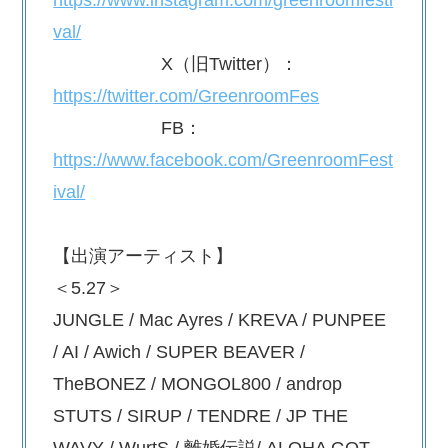
https://www.instagram.com/greenroomfesti
val/
X（旧Twitter）：
https://twitter.com/GreenroomFes
FB：
https://www.facebook.com/GreenroomFest
ival/
【出演アーティスト】
＜5.27＞
JUNGLE / Mac Ayres / KREVA / PUNPEE
/ AI / Awich / SUPER BEAVER /
TheBONEZ / MONGOL800 / androp
STUTS / SIRUP / TENDRE / JP THE