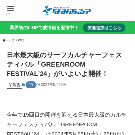
メニュー
業界初のLINEで波情報を配信中！
友達追加はこちら
トップ
PR
日本最大級のサーフカルチャーフェス
ティバル「GREENROOM
FESTIVALʼ24」がいよいよ開催！
広告
2024年5月24日
PR
今年で19回⽬の開催を迎える⽇本最⼤級のカルチ
ャーフェスティバル「GREENROOM
FESTIVALʻ24」 は2024年5⽉25⽇(⼟)・26⽇(⽇)