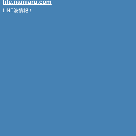
life.namiaru.com
LINE波情報！