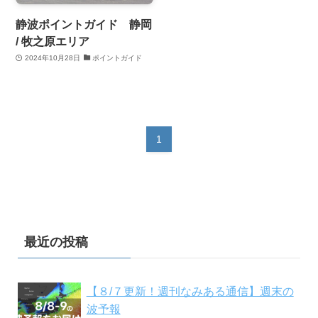
静波ポイントガイド 静岡
/ 牧之原エリア
2024年10月28日
ポイントガイド
1
最近の投稿
【８/７更新！週刊なみある通信】週末の
波予報