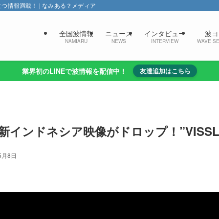
情報満載！ | なみある？メディア
全国波情報
ニュース
インタビュー
波ヨ
NAMIARU
NEWS
INTERVIEW
WAVE S
業界初のLINEで波情報を配信中！
友達追加はこちら
インドネシア映像がドロップ！”VISSLA 
5月8日