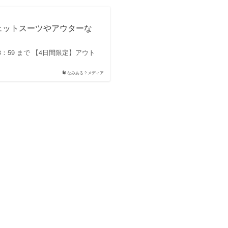
ウェットスーツやアウターな
0(日) 23：59 まで 【4日間限定】アウト
なみある？メディア