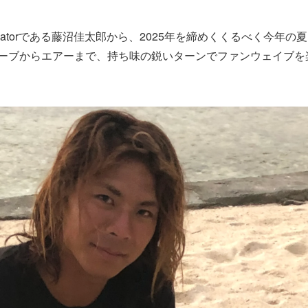
or & Innovatorである藤沼佳太郎から、2025年を締めくくるべ
ーブからエアーまで、持ち味の鋭いターンでファンウェイブを