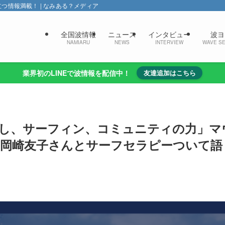
情報満載！ | なみある？メディア
全国波情報
ニュース
インタビュー
波ヨ
NAMIARU
NEWS
INTERVIEW
WAVE S
業界初のLINEで波情報を配信中！
友達追加はこちら
し、サーフィン、コミュニティの力」マ
岡崎友子さんとサーフセラピーついて語